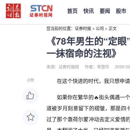
首页
快讯
要闻
股市
您当前的位置：
证券时报
>
公司
>
正文
《78年男生的“定
一抹宿命的注视》
来源：证券时报网
作者：李慧玲
2026-02
在这个快进的时代，我只想申请
点赞
如果你在繁华的🔥街头偶遇一个
道被岁月刻意留下的褶皱，那是四十
过了那个靠荷尔蒙冲动去定义爱情