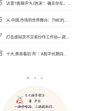
达里?奥辣评“A.I泡沫”：确实存在，美联储“转鹰”才会破裂！
从.中国,市场到世界舞台：TME的国际化探索
打击虚拟货币交易炒作工作协—调机制会议召开
十大,券商看后‘市’｜A股中长期向好趋势不改，短期或以震荡为主