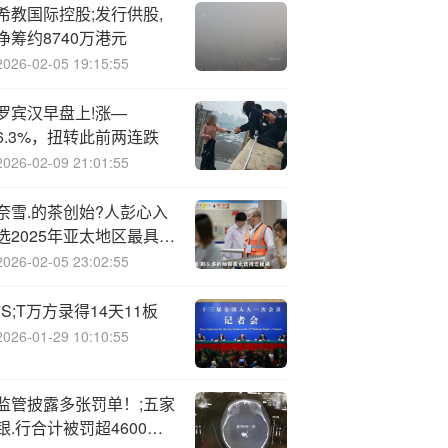
希教国际控股;发行供股,
净筹约8740万港元
2026-02-05 19:15:55
罗宾汉早盘上!涨—
6.3%，扭转此前两连跌
2026-02-09 21:01:55
奈雪.的茶创始?人彭心入
选2025年亚太地区最具影
响力青年女性榜单
2026-02-05 23:02:55
*S;T万方录得14天11板
2026-01-29 10:10:55
监管披露多张罚单！;五家
银.行合计被罚超4600万