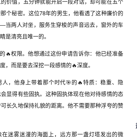
人的价值，五分钟就能开启一段对话，却可能在五个
的那个秘密。这位78年的男生，他看透了这种廉价的
——当两人对坐，服务生穿梭的声音远去，窗外的车
睛是清亮且唯一的。
”的🔥权限。他想通过这份申请告诉你：他已经准备
度，而是要去深挖一段感情的🔥深度。
男人，他身上带着那个时代🎯的🔥特质：稳重、隐
也会显得有些固执。这种固执体现在他对待感情的态
宁可长久地保持礼貌的距离。他不需要那种浮夸的赞
就像在迷雾迷漫的海面上，远方那一盏灯塔发出的微