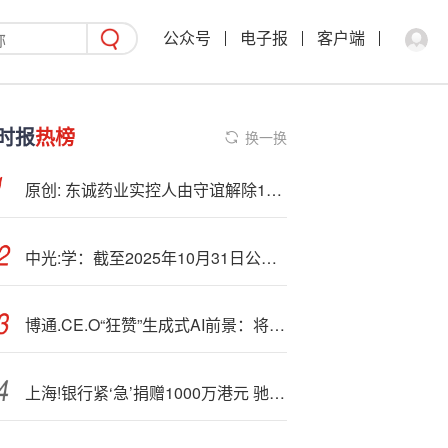
公众号
电子报
客户端
时报
热榜
换一换
原创: 东诚药业实控人由守谊解除196万股质押
中光:学：截至2025年10月31日公司股东人数为44611户
博通.CE.O“狂赞”生成式AI前景：将在全球GDP中占据更大比重！
上海!银行紧‘急’捐赠1000万港元 驰援香港大埔灾后工作